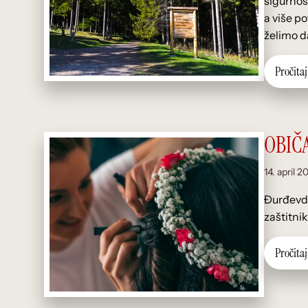
sigurnost
a više p
želimo d
P
r
o
č
i
t
a
j
OBIČ
14. april 2
Đurđevda
zaštitni
P
r
o
č
i
t
a
j