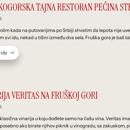
KOGORSKA TAJNA RESTORAN PEĆINA S
6.
volim kada na putovanjima po Srbiji shvatim da lepota nije uvek
im svi idu, nekad u tišini između dva sela. Fruška gora je baš 
v
i
š
e
IJA VERITAS NA FRUŠKOJ GORI
6.
 klasična vinarija u koju dođete samo na čašu vina. Veritas im
i posebno ako birate njihov piknik u vinogradu, sa zakuskom,