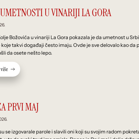
 UMETNOSTI U VINARIJI LA GORA
26.
Kolje Božovića u vinariji La Gora pokazala je da umetnost u Srb
koje takvi događaji često imaju. Ovde je sve delovalo kao da pripa
šli da osete nešto lepo.
v
i
š
e
A PRVI MAJ
2026.
 se izgovarale parole i slavili oni koji su svojim radom pokreta