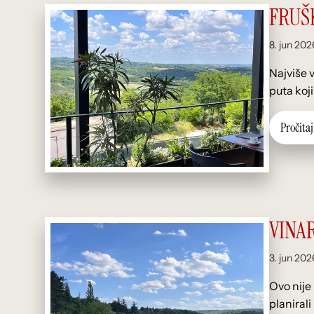
FRUŠ
8. jun 202
Najviše 
puta koj
P
r
o
č
i
t
a
j
VINAR
3. jun 202
Ovo nije
planiral