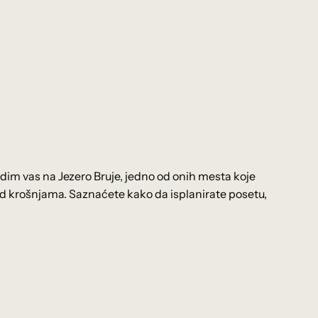
vodim vas na Jezero Bruje, jedno od onih mesta koje
k pod krošnjama. Saznaćete kako da isplanirate posetu,