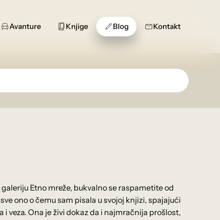
Avanture
Knjige
Blog
Kontakt
galeriju Etno mreže, bukvalno se raspametite od
a sve ono o čemu sam pisala u svojoj knjizi, spajajući
i veza. Ona je živi dokaz da i najmračnija prošlost,