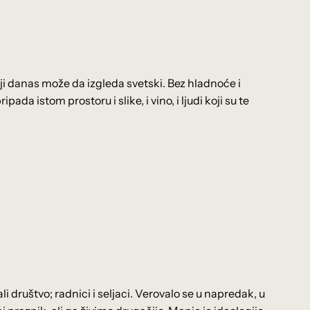
iji danas može da izgleda svetski. Bez hladnoće i
da istom prostoru i slike, i vino, i ljudi koji su te
li društvo; radnici i seljaci. Verovalo se u napredak, u