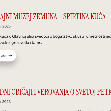
ČAJNI MUZEJ ZEMUNA - SPIRTINA KUĆA
ar 2025.
 kuća u Glavnoj ulici svedoči o bogatstvu, ukusu i umetnosti 
vske igre svetla i tame.
v
i
š
e
NI OBIČAJI I VEROVANJA O SVETOJ PET
ar 2025.