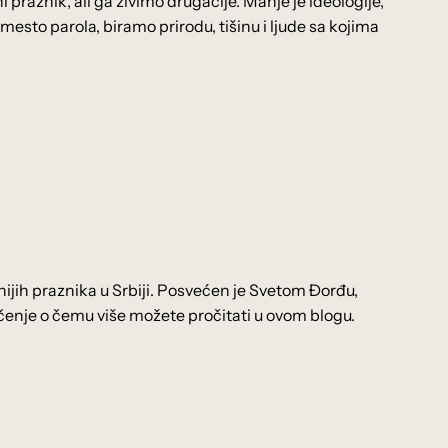
i praznik, ali ga živimo drugačije. Manje je ideologije,
sto parola, biramo prirodu, tišinu i ljude sa kojima
snijih praznika u Srbiji. Posvećen je Svetom Đorđu,
ačenje o čemu više možete pročitati u ovom blogu.