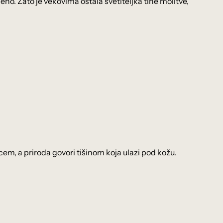
no. Zato je vekovima ostala svetiteljka tihe molitve,
rcem, a priroda govori tišinom koja ulazi pod kožu.