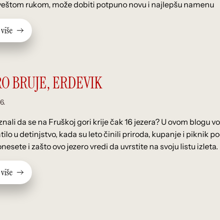
eštom rukom, može dobiti potpuno novu i najlepšu namenu
v
i
š
e
RO BRUJE, ERDEVIK
6.
 znali da se na Fruškoj gori krije čak 16 jezera? U ovom blogu 
tilo u detinjstvo, kada su leto činili priroda, kupanje i pikni
nesete i zašto ovo jezero vredi da uvrstite na svoju listu izleta.
v
i
š
e