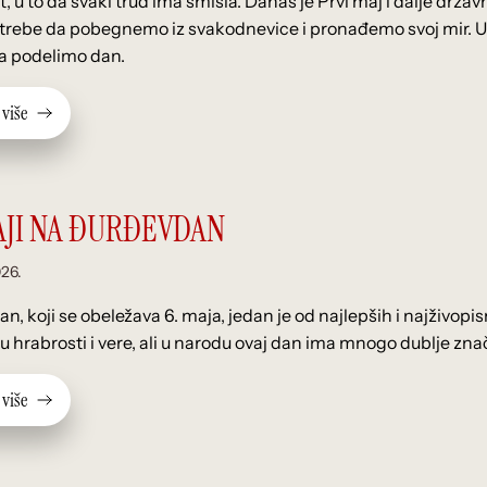
, u to da svaki trud ima smisla. Danas je Prvi maj i dalje državn
otrebe da pobegnemo iz svakodnevice i pronađemo svoj mir. Ume
a podelimo dan.
v
i
š
e
AJI NA ĐURĐEVDAN
026.
n, koji se obeležava 6. maja, jedan je od najlepših i najživopi
ku hrabrosti i vere, ali u narodu ovaj dan ima mnogo dublje zn
v
i
š
e