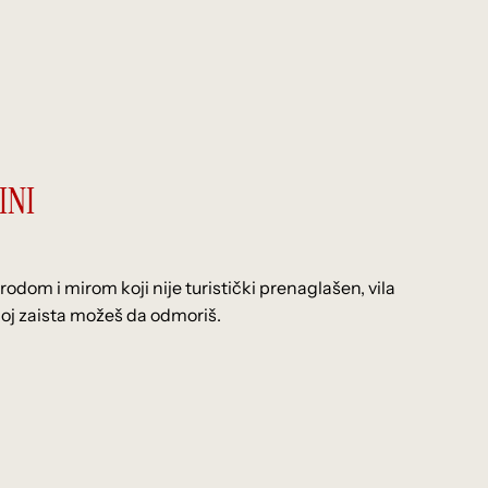
INI
odom i mirom koji nije turistički prenaglašen, vila
ojoj zaista možeš da odmoriš.