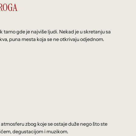
TROGA
 tamo gde je najviše ljudi. Nekad je u skretanju sa
takva, puna mesta koja se ne otkrivaju odjednom.
a atmosferu zbog koje se ostaje duže nego što ste
 pićem, degustacijom i muzikom.