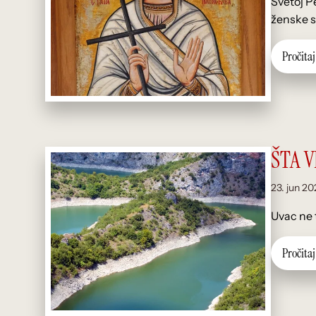
Svetoj P
ženske s
P
r
o
č
i
t
a
j
ŠTA V
23. jun 20
Uvac ne t
P
r
o
č
i
t
a
j