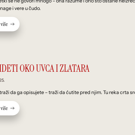
etki se ne govori mnogo – ona razume i ono što ostane neizreče
Blog
nage i vere u čudo.
v
i
š
e
IDETI OKO UVCA I ZLATARA
25.
raži da ga opisujete – traži da ćutite pred njim. Tu reka crta s
v
i
š
e