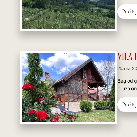
P
r
o
č
i
t
a
j
VILA
25. maj 2
Beg od g
pruža on
P
r
o
č
i
t
a
j