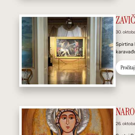
ZAVI
30. oktob
Spirtina
karavađo
P
r
o
č
i
t
a
j
NAROD
26. oktob