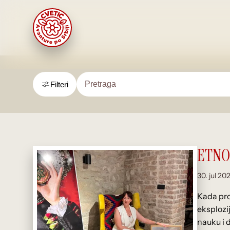
Filteri
ETNO
30. jul 20
Kada pro
eksplozij
nauku i 