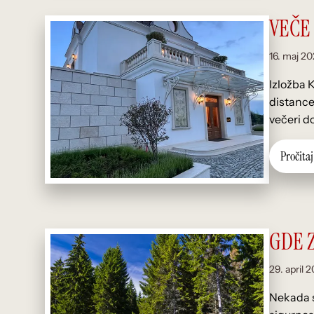
VEČE
16. maj 20
Izložba 
distance 
večeri do
P
r
o
č
i
t
a
j
GDE Z
29. april 
Nekada su