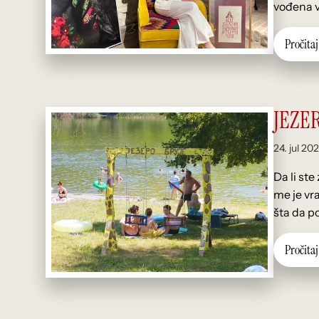
vođena v
P
r
o
č
i
t
a
j
JEZE
24. jul 202
Da li ste
me je vra
šta da po
P
r
o
č
i
t
a
j