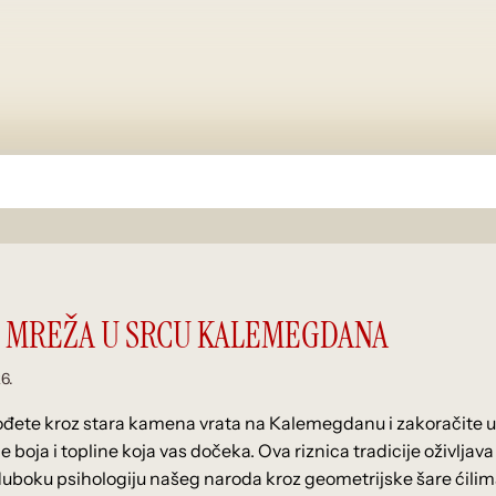
 MREŽA U SRCU KALEMEGDANA
26.
đete kroz stara kamena vrata na Kalemegdanu i zakoračite u 
e boja i topline koja vas dočeka. Ova riznica tradicije oživljav
duboku psihologiju našeg naroda kroz geometrijske šare ćilima 